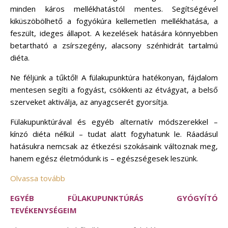
minden káros mellékhatástól mentes. Segítségével
kiküszöbölhető a fogyókúra kellemetlen mellékhatása, a
feszült, ideges állapot. A kezelések hatására könnyebben
betartható a zsírszegény, alacsony szénhidrát tartalmú
diéta.
Ne féljünk a tűktől! A fülakupunktúra hatékonyan, fájdalom
mentesen segíti a fogyást, csökkenti az étvágyat, a belső
szerveket aktiválja, az anyagcserét gyorsítja.
Fülakupunktúrával és egyéb alternatív módszerekkel –
kínzó diéta nélkül – tudat alatt fogyhatunk le. Ráadásul
hatásukra nemcsak az étkezési szokásaink változnak meg,
hanem egész életmódunk is – egészségesek leszünk.
Olvassa tovább
EGYÉB FÜLAKUPUNKTÚRÁS GYÓGYÍTÓ
TEVÉKENYSÉGEIM