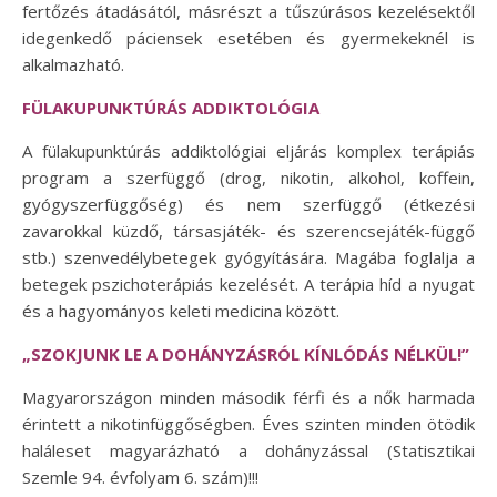
fertőzés átadásától, másrészt a tűszúrásos kezelésektől
idegenkedő páciensek esetében és gyermekeknél is
alkalmazható.
FÜLAKUPUNKTÚRÁS ADDIKTOLÓGIA
A fülakupunktúrás addiktológiai eljárás komplex terápiás
program a szerfüggő (drog, nikotin, alkohol, koffein,
gyógyszerfüggőség) és nem szerfüggő (étkezési
zavarokkal küzdő, társasjáték- és szerencsejáték-függő
stb.) szenvedélybetegek gyógyítására. Magába foglalja a
betegek pszichoterápiás kezelését. A terápia híd a nyugat
és a hagyományos keleti medicina között.
„SZOKJUNK LE A DOHÁNYZÁSRÓL KÍNLÓDÁS NÉLKÜL!”
Magyarországon minden második férfi és a nők harmada
érintett a nikotinfüggőségben. Éves szinten minden ötödik
haláleset magyarázható a dohányzással (Statisztikai
Szemle 94. évfolyam 6. szám)!!!