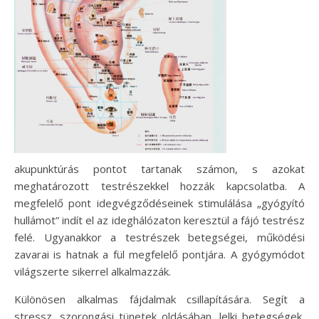
akupunktúrás pontot tartanak számon, s azokat
meghatározott testrészekkel hozzák kapcsolatba. A
megfelelő pont idegvégződéseinek stimulálása „gyógyító
hullámot” indít el az ideghálózaton keresztül a fájó testrész
felé. Ugyanakkor a testrészek betegségei, működési
zavarai is hatnak a fül megfelelő pontjára. A gyógymódot
világszerte sikerrel alkalmazzák.
Különösen alkalmas fájdalmak csillapítására. Segít a
stressz, szorongási tünetek oldásában, lelki betegségek,