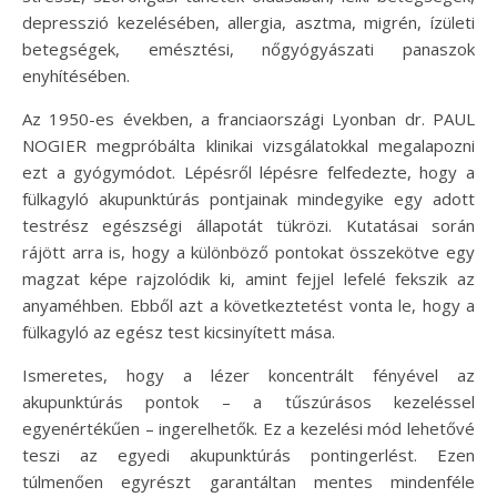
depresszió kezelésében, allergia, asztma, migrén, ízületi
betegségek, emésztési, nőgyógyászati panaszok
enyhítésében.
Az 1950-es években, a franciaországi Lyonban dr. PAUL
NOGIER megpróbálta klinikai vizsgálatokkal megalapozni
ezt a gyógymódot. Lépésről lépésre felfedezte, hogy a
fülkagyló akupunktúrás pontjainak mindegyike egy adott
testrész egészségi állapotát tükrözi. Kutatásai során
rájött arra is, hogy a különböző pontokat összekötve egy
magzat képe rajzolódik ki, amint fejjel lefelé fekszik az
anyaméhben. Ebből azt a következtetést vonta le, hogy a
fülkagyló az egész test kicsinyített mása.
Ismeretes, hogy a lézer koncentrált fényével az
akupunktúrás pontok – a tűszúrásos kezeléssel
egyenértékűen – ingerelhetők. Ez a kezelési mód lehetővé
teszi az egyedi akupunktúrás pontingerlést. Ezen
túlmenően egyrészt garantáltan mentes mindenféle