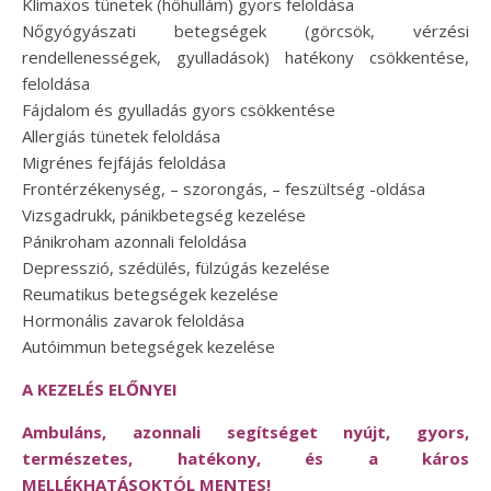
Klimaxos tünetek (hőhullám) gyors feloldása
Nőgyógyászati betegségek (görcsök, vérzési
rendellenességek, gyulladások) hatékony csökkentése,
feloldása
Fájdalom és gyulladás gyors csökkentése
Allergiás tünetek feloldása
Migrénes fejfájás feloldása
Frontérzékenység, – szorongás, – feszültség -oldása
Vizsgadrukk, pánikbetegség kezelése
Pánikroham azonnali feloldása
Depresszió, szédülés, fülzúgás kezelése
Reumatikus betegségek kezelése
Hormonális zavarok feloldása
Autóimmun betegségek kezelése
A KEZELÉS ELŐNYEI
Ambuláns, azonnali segítséget nyújt, gyors,
természetes, hatékony, és a káros
MELLÉKHATÁSOKTÓL MENTES!