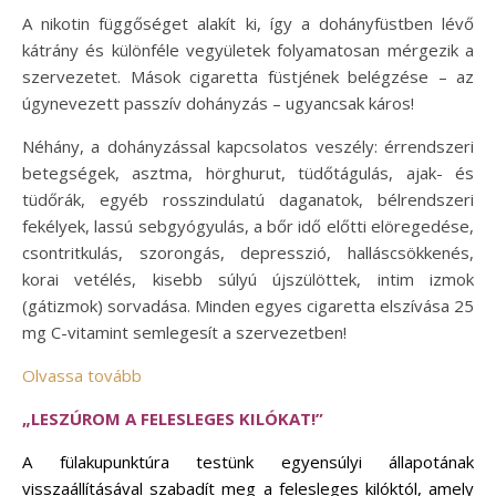
A nikotin függőséget alakít ki, így a dohányfüstben lévő
kátrány és különféle vegyületek folyamatosan mérgezik a
szervezetet. Mások cigaretta füstjének belégzése – az
úgynevezett passzív dohányzás – ugyancsak káros!
Néhány, a dohányzással kapcsolatos veszély: érrendszeri
betegségek, asztma, hörghurut, tüdőtágulás, ajak- és
tüdőrák, egyéb rosszindulatú daganatok, bélrendszeri
fekélyek, lassú sebgyógyulás, a bőr idő előtti elöregedése,
csontritkulás, szorongás, depresszió, halláscsökkenés,
korai vetélés, kisebb súlyú újszülöttek, intim izmok
(gátizmok) sorvadása. Minden egyes cigaretta elszívása 25
mg C-vitamint semlegesít a szervezetben!
Olvassa tovább
„LESZÚROM A FELESLEGES KILÓKAT!”
A fülakupunktúra testünk egyensúlyi állapotának
visszaállításával szabadít meg a felesleges kilóktól, amely