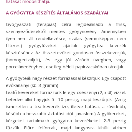
hatását módosíthatja.
A GYÓGYTEA KÉSZÍTÉS ÁLTALÁNOS SZABÁLYAI
Gyógyászati (terápiás) célra legideálisabb a friss,
szennyeződésektől mentes gyógynövény. Amennyiben
ilyen nem áll rendelkezésre, szálas (semmiképpen nem
filteres) gyógyfüveket ajánlok gyógytea keverék
készítéséhez Az összetevőket gondosan összekeverjük,
(homogenizáljuk), és egy jól záródó üvegben, vagy
porcelánedényben, esetleg bélelt papírzacskóban tároljuk.
A gyógyteák nagy részét forrázással készítjük. Egy csapott
evőkanálnyi (kb. 3 gramm)
teafű keveréket forrázzunk le egy csészényi (2,5 dl) vízzel.
Lefedve állni hagyjuk 5 -10 percig, majd leszűrjük. (Amíg
ismeretlen a tea keverék íze, illetve hatása, a rövidebb,
később a hosszabb áztatási időt javaslom.) A gyökereket,
kérgeket tartalmazó gyógytea keverékeket 2-3 percig
főzzük. Előre felforralt, majd langyosra kihűlt vízben