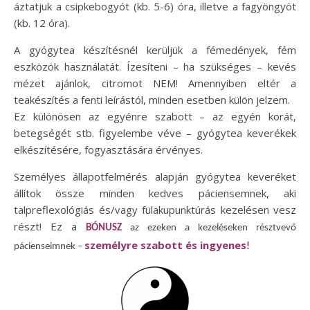
áztatjuk a csipkebogyót (kb. 5-6) óra, illetve a fagyöngyöt
(kb. 12 óra).
A gyógytea készítésnél kerüljük a fémedények, fém
eszközök használatát. Ízesíteni – ha szükséges – kevés
mézet ajánlok, citromot NEM! Amennyiben eltér a
teakészítés a fenti leírástól, minden esetben külön jelzem.
Ez különösen az egyénre szabott – az egyén korát,
betegségét stb. figyelembe véve – gyógytea keverékek
elkészítésére, fogyasztására érvényes.
Személyes állapotfelmérés alapján gyógytea keveréket
állítok össze minden kedves páciensemnek, aki
talpreflexológiás és/vagy fülakupunktúrás kezelésen vesz
részt! Ez a
BÓNUSZ
az ezeken a kezeléseken résztvevő
személyre szabott és ingyenes
pácienseimnek –
!