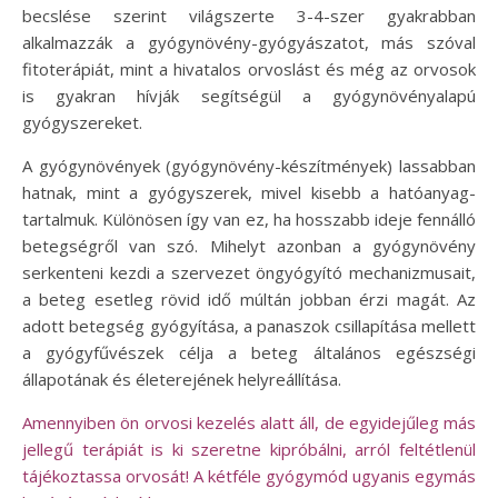
becslése szerint világszerte 3-4-szer gyakrabban
alkalmazzák a gyógynövény-gyógyászatot, más szóval
fitoterápiát, mint a hivatalos orvoslást és még az orvosok
is gyakran hívják segítségül a gyógynövényalapú
gyógyszereket.
A gyógynövények (gyógynövény-készítmények) lassabban
hatnak, mint a gyógyszerek, mivel kisebb a hatóanyag-
tartalmuk. Különösen így van ez, ha hosszabb ideje fennálló
betegségről van szó. Mihelyt azonban a gyógynövény
serkenteni kezdi a szervezet öngyógyító mechanizmusait,
a beteg esetleg rövid idő múltán jobban érzi magát. Az
adott betegség gyógyítása, a panaszok csillapítása mellett
a gyógyfűvészek célja a beteg általános egészségi
állapotának és életerejének helyreállítása.
Amennyiben ön orvosi kezelés alatt áll, de egyidejűleg más
jellegű terápiát is ki szeretne kipróbálni, arról feltétlenül
tájékoztassa orvosát! A kétféle gyógymód ugyanis egymás